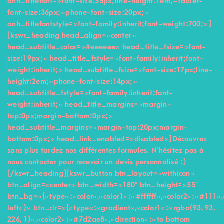
anh_titlefont= »font-size:55px;line-height:1em;–tablet-
font-size:36px;–phone-font-size:20px; »
anh_titlefontstyle= »font-family:inherit;font-weight:700; »]
[kswr_heading head_align= »center »
head_subtitle_color= »#eeeeee » head_title_fsize= »font-
size:19px; » head_title_fstyle= »font-family:inherit;font-
weight:inherit; » head_subtitle_fsize= »font-size:17px;line-
height:2em;–phone-font-size:14px; »
head_subtitle_fstyle= »font-family:inherit;font-
weight:inherit; » head_title_margins= »margin-
top:0px;margin-bottom:0px; »
head_subtitle_margins= »margin-top:20px;margin-
bottom:0px; » head_link_enabled= »disabled »]Découvrez
sans plus tardez nos différentes formules. N’hésitez pas à
nous contacter pour recevoir un devis personnalisé :)
[/kswr_heading][kswr_button btn_layout= »withicon »
btn_align= »center » btn_width= »180″ btn_height= »55″
btn_bg= »{« type« :« color« ,« color1« :« #ffffff« ,« color2« :« #111« ,
left« } » btn_clr= »{« type« :« gradient« ,« color1« :« rgba(93, 93,
226, 1)« ,« color2« :« #7d2ae8« ,« direction« :« to bottom