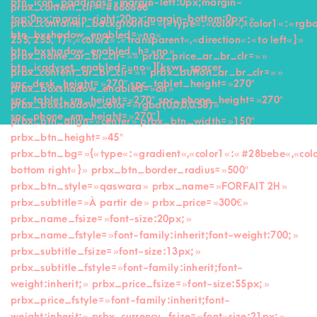
btn_icon_paddings= »margin-left:0px;margin-
prbx_content_clr= »#666666″
top:0px;margin-right:20px;margin-bottom:0px; »
prbx_container_background= »{« type« :« color« ,« color1« :« rgb
btn_bxshadow_enabled= »no »
255, 255, 1)« ,« color2« :« transparent« ,« direction« :« to left« } »
btn_bxshadow_enabled_h= »no »
prbx_name_ar_br_clr= » » prbx_price_ar_br_clr= » »
btn_icadvset_enabled= »no »][kswr_spacer
prbx_content_ar_br_clr= » » prbx_button_ar_br_clr= » »
spc_desk_height= »270″ spc_tablet_height= »270″
prbx_boxshadow_enabled= »on »
spc_tablet_sm_height= »270″ spc_phone_height= »270″
prbx_boxshadow_color= »rgba(0,0,0,0.58) »
spc_phone_sm_height= »270″]
prbx_btn_align= »center » prbx_btn_width= »150″
prbx_btn_height= »45″
prbx_btn_bg= »{« type« :« gradient« ,« color1« :« #28bebe« ,« colo
bottom right« } » prbx_btn_border_radius= »500″
prbx_btn_style= »qaswara » prbx_name= »FORFAIT 2H »
prbx_subtitle= »À partir de » prbx_price= »300€ »
prbx_name_fsize= »font-size:20px; »
prbx_name_fstyle= »font-family:inherit;font-weight:700; »
prbx_subtitle_fsize= »font-size:13px; »
prbx_subtitle_fstyle= »font-family:inherit;font-
weight:inherit; » prbx_price_fsize= »font-size:55px; »
prbx_price_fstyle= »font-family:inherit;font-
weight:inherit; » prbx_currency_fsize= »font-size:21px; »