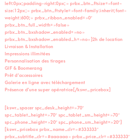
left:0px;padding-right:0px; » prbx_btn_ftsize= »font-
size:12px; » prbx_btn_ftstyle= »font-family:inherit;font-
weight:600; » prbx_ribbon_enabled= »0″
prbx_btn_full_width= »false »
prbx_btn_bxshadow_enabled= »no »
prbx_btn_bxshadow_enabled_h= »no »]2h de location
Livraison & Installation
Impressions illimitées
Personnalisation des tirages
GIF & Boomerang
Prêt d’accessoires
Galerie en ligne avec téléchargement
Présence d’une super opératrice[/kswr_pricebox]
[kswr_spacer spc_desk_height= »70″
spc_tablet_height= »70″ spc_tablet_sm_height= »70″
spc_phone_height= »20″ spc_phone_sm_height= »20″]
[kswr_pricebox prbx_name_clr= »#333333″
prbx_subtitle_clr= »#aaaaaa » prbx_price_clr= »#333333″