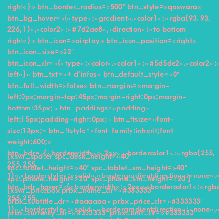
right« } » btn_border_radius= »500″ btn_style= »qaswara »
btn_bg_hover= »{« type« :« gradient« ,« color1« :« rgba(93, 93,
226, 1)« ,« color2« :« #7d2ae8« ,« direction« :« to bottom
right« } » btn_icon= »airplay » btn_icon_position= »right »
btn_icon_size= »22″
btn_icon_clr= »{« type« :« color« ,« color1« :« #5d5de2« ,« color2« :« 
left« } » btn_txt= »+ d’infos » btn_default_style= »0″
btn_full_width= »false » btn_margins= »margin-
left:0px;margin-top:45px;margin-right:0px;margin-
bottom:35px; » btn_paddings= »padding-
left:15px;padding-right:0px; » btn_ftsize= »font-
size:13px; » btn_ftstyle= »font-family:inherit;font-
weight:600; »
btn_bdr= »{« borderwidth« :« 2px« ,« bordercolor1« :« rgba(255,
[kswr_spacer spc_desk_height= »40″
255, 255,
spc_tablet_height= »40″ spc_tablet_sm_height= »40″
1)« ,« borderstyle« :« solid« ,« bordergradientdirection« :« none« ,
spc_phone_height= »20″ spc_phone_sm_height= »20″]
btn_bdr_hover= »{« borderwidth« :« 2px« ,« bordercolor1« :« rgb
[kswr_pricebox prbx_name_clr= »#333333″
255, 255,
prbx_subtitle_clr= »#aaaaaa » prbx_price_clr= »#333333″
1)« ,« borderstyle« :« solid« ,« bordergradientdirection« :« none« ,
prbx_currency_clr= »#333333″ prbx_unit_clr= »#333333″