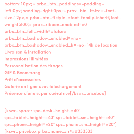
bottom:10px; » prbx_btn_paddings= »padding-
left:0px;padding-right:0px; » prbx_btn_ftsize= »font-
size:12px; » prbx_btn_ftstyle= »font-family:inherit;font-
weight:600; » prbx_ribbon_enabled= »0″
prbx_btn_full_width= »false »
prbx_btn_bxshadow_enabled= »no »
prbx_btn_bxshadow_enabled_h= »no »]4h de location
Livraison & Installation
Impressions illimitées
Personnalisation des tirages
GIF & Boomerang
Prêt d’accessoires
Galerie en ligne avec téléchargement
Présence d’une super opératrice[/kswr_pricebox]
[kswr_spacer spc_desk_height= »40″
spc_tablet_height= »40″ spc_tablet_sm_height= »40″
spc_phone_height= »20″ spc_phone_sm_height= »20″]
[kswr_pricebox prbx_name_clr= »#333333″