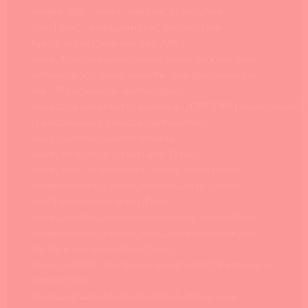
weight:500; » head_subtitle_fsize= »font-
size:18px; » head_subtitle_fstyle= »font-
family:inherit;font-weight:700; »
head_title_margins= »margin-top:0px;margin-
bottom:0px; » head_subtitle_margins= »margin-
top:-70px;margin-bottom:0px; »
head_link_enabled= »disabled »]OPTIONS[/kswr_headin
[kswr_heading head_align= »center »
head_subtitle_color= »#fafafa »
head_title_fsize= »font-size:19px; »
head_title_fstyle= »font-family:inherit;font-
weight:inherit; » head_subtitle_fsize= »font-
size:15px;line-height:1.7em; »
head_subtitle_fstyle= »font-family:inherit;font-
weight:inherit; » head_title_margins= »margin-
top:0px;margin-bottom:0px; »
head_subtitle_margins= »margin-top:0px;margin-
bottom:0px; »
head_link_enabled= »disabled »]Nous vous