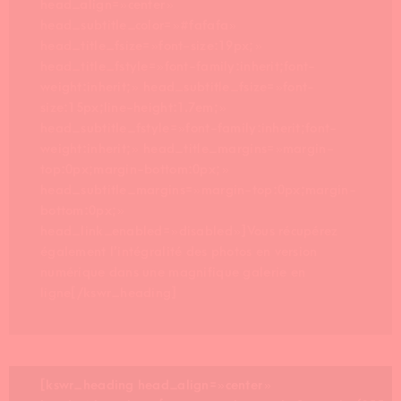
head_align= »center »
head_subtitle_color= »#fafafa »
head_title_fsize= »font-size:19px; »
head_title_fstyle= »font-family:inherit;font-
weight:inherit; » head_subtitle_fsize= »font-
size:15px;line-height:1.7em; »
head_subtitle_fstyle= »font-family:inherit;font-
weight:inherit; » head_title_margins= »margin-
top:0px;margin-bottom:0px; »
head_subtitle_margins= »margin-top:0px;margin-
bottom:0px; »
head_link_enabled= »disabled »]Vous récupérez
également l’intégralité des photos en version
numérique dans une magnifique galerie en
ligne[/kswr_heading]
[kswr_heading head_align= »center »