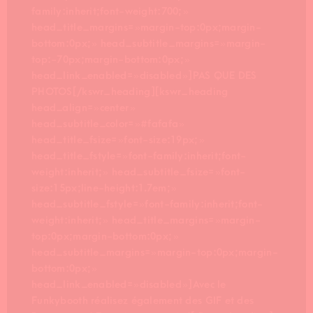
family:inherit;font-weight:700; »
head_title_margins= »margin-top:0px;margin-
bottom:0px; » head_subtitle_margins= »margin-
top:-70px;margin-bottom:0px; »
head_link_enabled= »disabled »]PAS QUE DES
PHOTOS[/kswr_heading][kswr_heading
head_align= »center »
head_subtitle_color= »#fafafa »
head_title_fsize= »font-size:19px; »
head_title_fstyle= »font-family:inherit;font-
weight:inherit; » head_subtitle_fsize= »font-
size:15px;line-height:1.7em; »
head_subtitle_fstyle= »font-family:inherit;font-
weight:inherit; » head_title_margins= »margin-
top:0px;margin-bottom:0px; »
head_subtitle_margins= »margin-top:0px;margin-
bottom:0px; »
head_link_enabled= »disabled »]Avec le
Funkybooth réalisez également des GIF et des