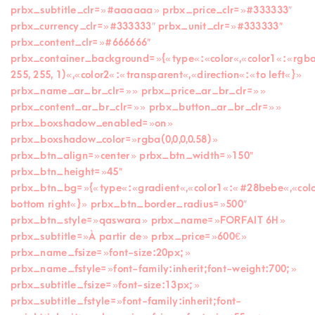
prbx_subtitle_clr= »#aaaaaa » prbx_price_clr= »#333333″
prbx_currency_clr= »#333333″ prbx_unit_clr= »#333333″
prbx_content_clr= »#666666″
prbx_container_background= »{« type« :« color« ,« color1« :« rgb
255, 255, 1)« ,« color2« :« transparent« ,« direction« :« to left« } »
prbx_name_ar_br_clr= » » prbx_price_ar_br_clr= » »
prbx_content_ar_br_clr= » » prbx_button_ar_br_clr= » »
prbx_boxshadow_enabled= »on »
prbx_boxshadow_color= »rgba(0,0,0,0.58) »
prbx_btn_align= »center » prbx_btn_width= »150″
prbx_btn_height= »45″
prbx_btn_bg= »{« type« :« gradient« ,« color1« :« #28bebe« ,« colo
bottom right« } » prbx_btn_border_radius= »500″
prbx_btn_style= »qaswara » prbx_name= »FORFAIT 6H »
prbx_subtitle= »À partir de » prbx_price= »600€ »
prbx_name_fsize= »font-size:20px; »
prbx_name_fstyle= »font-family:inherit;font-weight:700; »
prbx_subtitle_fsize= »font-size:13px; »
prbx_subtitle_fstyle= »font-family:inherit;font-