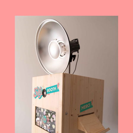
head_link_enabled= »disabled »]