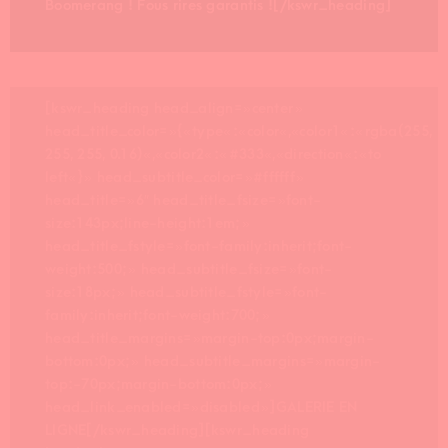
Boomerang ! Fous rires garantis ![/kswr_heading]
[kswr_heading head_align= »center »
head_title_color= »{« type« :« color« ,« color1« :« rgba(255,
255, 255, 0.16)« ,« color2« :« #333« ,« direction« :« to
left« } » head_subtitle_color= »#ffffff »
head_title= »6″ head_title_fsize= »font-
size:143px;line-height:1em; »
head_title_fstyle= »font-family:inherit;font-
weight:500; » head_subtitle_fsize= »font-
size:18px; » head_subtitle_fstyle= »font-
family:inherit;font-weight:700; »
head_title_margins= »margin-top:0px;margin-
bottom:0px; » head_subtitle_margins= »margin-
top:-70px;margin-bottom:0px; »
head_link_enabled= »disabled »]GALERIE EN
LIGNE[/kswr_heading][kswr_heading