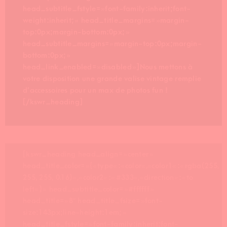
head_subtitle_fstyle= »font-family:inherit;font-
weight:inherit; » head_title_margins= »margin-
top:0px;margin-bottom:0px; »
head_subtitle_margins= »margin-top:0px;margin-
bottom:0px; »
head_link_enabled= »disabled »]Nous mettons à
votre disposition une grande valise vintage remplie
d’accessoires pour un max de photos fun !
[/kswr_heading]
[kswr_heading head_align= »center »
head_title_color= »{« type« :« color« ,« color1« :« rgba(255,
255, 255, 0.16)« ,« color2« :« #333« ,« direction« :« to
left« } » head_subtitle_color= »#ffffff »
head_title= »8″ head_title_fsize= »font-
size:143px;line-height:1em; »
head_title_fstyle= »font-family:inherit;font-