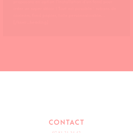
proposons en option l’installation d’un fond pour
créer un super décor ! Tout est possible : rubans de
couleurs, fond papier, toile personnalisable…
[/kswr_heading]
CONTACT
07 81 21 34 42