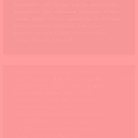
Funkybooth a été fabriqué par des photographes
passionnées. Nous voulions un photobooth en bois
au look sympa avec une superbe qualité d’images.
Notre photobooth est équipé de matériel
professionnel haut de gamme pour un rendu
optimal :)[/kswr_heading]
[kswr_heading head_align= »center »
head_title_color= »{« type« :« color« ,« color1« :« rgba(255,
255, 255, 0.16)« ,« color2« :« #333« ,« direction« :« to
left« } » head_subtitle_color= »#ffffff »
head_title= »2″ head_title_fsize= »font-
size:143px;line-height:1em; »
head_title_fstyle= »font-family:inherit;font-
weight:500; » head_subtitle_fsize= »font-
size:18px; » head_subtitle_fstyle= »font-
family:inherit;font-weight:700; »