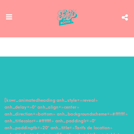
[kswr_animatedheading anh_style= »reveal »
anh_delay= »0″ anh_align= »center »
anh_direction= »bottom » anh_backgroundscheme= »#ffffff »
anh_titlecolor= »#ffffff » anh_paddinglr= »0″
anh_paddingtb= »20″ anh_title= »Tarifs de location »