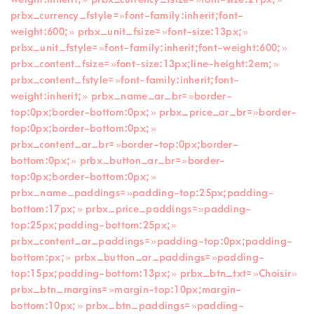
prbx_currency_fstyle= »font-family:inherit;font-
weight:600; » prbx_unit_fsize= »font-size:13px; »
prbx_unit_fstyle= »font-family:inherit;font-weight:600; »
prbx_content_fsize= »font-size:13px;line-height:2em; »
prbx_content_fstyle= »font-family:inherit;font-
weight:inherit; » prbx_name_ar_br= »border-
top:0px;border-bottom:0px; » prbx_price_ar_br= »border-
top:0px;border-bottom:0px; »
prbx_content_ar_br= »border-top:0px;border-
bottom:0px; » prbx_button_ar_br= »border-
top:0px;border-bottom:0px; »
prbx_name_paddings= »padding-top:25px;padding-
bottom:17px; » prbx_price_paddings= »padding-
top:25px;padding-bottom:25px; »
prbx_content_ar_paddings= »padding-top:0px;padding-
bottom:px; » prbx_button_ar_paddings= »padding-
top:15px;padding-bottom:13px; » prbx_btn_txt= »Choisir »
prbx_btn_margins= »margin-top:10px;margin-
bottom:10px; » prbx_btn_paddings= »padding-