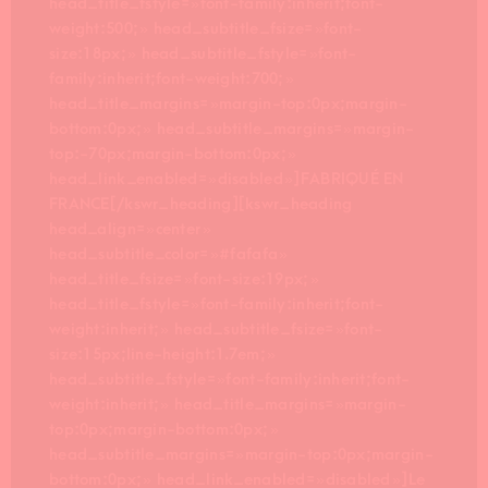
head_title_fstyle= »font-family:inherit;font-
weight:500; » head_subtitle_fsize= »font-
size:18px; » head_subtitle_fstyle= »font-
family:inherit;font-weight:700; »
head_title_margins= »margin-top:0px;margin-
bottom:0px; » head_subtitle_margins= »margin-
top:-70px;margin-bottom:0px; »
head_link_enabled= »disabled »]FABRIQUÉ EN
FRANCE[/kswr_heading][kswr_heading
head_align= »center »
head_subtitle_color= »#fafafa »
head_title_fsize= »font-size:19px; »
head_title_fstyle= »font-family:inherit;font-
weight:inherit; » head_subtitle_fsize= »font-
size:15px;line-height:1.7em; »
head_subtitle_fstyle= »font-family:inherit;font-
weight:inherit; » head_title_margins= »margin-
top:0px;margin-bottom:0px; »
head_subtitle_margins= »margin-top:0px;margin-
bottom:0px; » head_link_enabled= »disabled »]Le