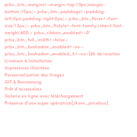
prbx_btn_margins= »margin-top:10px;margin-
bottom:10px; » prbx_btn_paddings= »padding-
left:0px;padding-right:0px; » prbx_btn_ftsize= »font-
size:12px; » prbx_btn_ftstyle= »font-family:inherit;font-
weight:600; » prbx_ribbon_enabled= »0″
prbx_btn_full_width= »false »
prbx_btn_bxshadow_enabled= »no »
prbx_btn_bxshadow_enabled_h= »no »]6h de location
Livraison & Installation
Impressions illimitées
Personnalisation des tirages
GIF & Boomerang
Prêt d’accessoires
Galerie en ligne avec téléchargement
Présence d’une super opératrice[/kswr_pricebox]