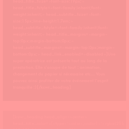
head_title_fsize= »font-size:19px; »
head_title_fstyle= »font-family:inherit;font-
weight:inherit; » head_subtitle_fsize= »font-
size:15px;line-height:1.7em; »
head_subtitle_fstyle= »font-family:inherit;font-
weight:inherit; » head_title_margins= »margin-
top:0px;margin-bottom:0px; »
head_subtitle_margins= »margin-top:0px;margin-
bottom:0px; » head_link_enabled= »disabled »]Une
super opératrice est présente tout au long de la
prestation. Elle s’occupe de tout : animation,
changement du papier si nécessaire etc… Vous
pouvez ainsi profiter de votre événement l’esprit
tranquille :)[/kswr_heading]
[kswr_heading head_align= »center »
head_title_color= »{« type« :« color« ,« color1« :« rgba(255,