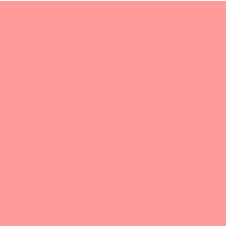
[kswr_animationblock anch_duration= ».63″
anch_delay= »0.2″ anch_type= »fadeInUp »
anch_reanimate= »false »][kswr_heading
head_subtitle_color= »#ffffff »
head_title_fsize= »font-size:19px; »
head_title_fstyle= »font-family:inherit;font-
weight:inherit; » head_subtitle_fsize= »font-
size:92px;line-height:1.2em;–tablet-font-
size:82px;–phone-font-size:62px; »
head_subtitle_fstyle= »font-family:inherit;font-
weight:700; » head_title_margins= »margin-
top:0px;margin-bottom:0px; »
head_subtitle_margins= »margin-
top:0px;margin-bottom:10px; »