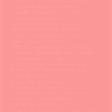
255, 255, 0.16)« ,« color2« :« #333« ,« direction« :« to
left« } » head_subtitle_color= »#ffffff »
head_title= »5″ head_title_fsize= »font-
size:143px;line-height:1em; »
head_title_fstyle= »font-family:inherit;font-
weight:500; » head_subtitle_fsize= »font-
size:18px; » head_subtitle_fstyle= »font-
family:inherit;font-weight:700; »
head_title_margins= »margin-top:0px;margin-
bottom:0px; » head_subtitle_margins= »margin-
top:-70px;margin-bottom:0px; »
head_link_enabled= »disabled »]IMPRESSIONS
ILLIMITÉES[/kswr_heading][kswr_heading
head_align= »center »
head_subtitle_color= »#fafafa »
head_title_fsize= »font-size:19px; »
head_title_fstyle= »font-family:inherit;font-
weight:inherit; » head_subtitle_fsize= »font-
size:15px;line-height:1.7em; »
head_subtitle_fstyle= »font-family:inherit;font-