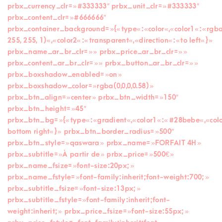
prbx_currency_clr= »#333333″ prbx_unit_clr= »#333333″
prbx_content_clr= »#666666″
prbx_container_background= »{« type« :« color« ,« color1« :« rgb
255, 255, 1)« ,« color2« :« transparent« ,« direction« :« to left« } »
prbx_name_ar_br_clr= » » prbx_price_ar_br_clr= » »
prbx_content_ar_br_clr= » » prbx_button_ar_br_clr= » »
prbx_boxshadow_enabled= »on »
prbx_boxshadow_color= »rgba(0,0,0,0.58) »
prbx_btn_align= »center » prbx_btn_width= »150″
prbx_btn_height= »45″
prbx_btn_bg= »{« type« :« gradient« ,« color1« :« #28bebe« ,« colo
bottom right« } » prbx_btn_border_radius= »500″
prbx_btn_style= »qaswara » prbx_name= »FORFAIT 4H »
prbx_subtitle= »À partir de » prbx_price= »500€ »
prbx_name_fsize= »font-size:20px; »
prbx_name_fstyle= »font-family:inherit;font-weight:700; »
prbx_subtitle_fsize= »font-size:13px; »
prbx_subtitle_fstyle= »font-family:inherit;font-
weight:inherit; » prbx_price_fsize= »font-size:55px; »