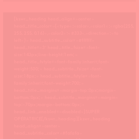
[kswr_heading head_align= »center »
head_title_color= »{« type« :« color« ,« color1« :« rgba(255,
255, 255, 0.16)« ,« color2« :« #333« ,« direction« :« to
left« } » head_subtitle_color= »#ffffff »
head_title= »3″ head_title_fsize= »font-
size:143px;line-height:1em; »
head_title_fstyle= »font-family:inherit;font-
weight:500; » head_subtitle_fsize= »font-
size:18px; » head_subtitle_fstyle= »font-
family:inherit;font-weight:700; »
head_title_margins= »margin-top:0px;margin-
bottom:0px; » head_subtitle_margins= »margin-
top:-70px;margin-bottom:0px; »
head_link_enabled= »disabled »]SUPER
OPÉRATRICE[/kswr_heading][kswr_heading
head_align= »center »
head_subtitle_color= »#fafafa »