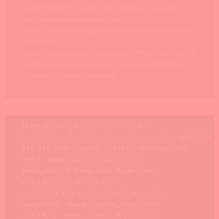
weight:inherit; » head_title_margins= »margin-
top:0px;margin-bottom:0px; »
head_subtitle_margins= »margin-top:0px;margin-
bottom:0px; »
head_link_enabled= »disabled »]Prenez un max de
photos ! Les impressions sont personnalisables et
illimitées ![/kswr_heading]
[kswr_heading head_align= »center »
head_title_color= »{« type« :« color« ,« color1« :« rgba(255,
255, 255, 0.16)« ,« color2« :« #333« ,« direction« :« to
left« } » head_subtitle_color= »#ffffff »
head_title= »4″ head_title_fsize= »font-
size:143px;line-height:1em; »
head_title_fstyle= »font-family:inherit;font-
weight:500; » head_subtitle_fsize= »font-
size:18px; » head_subtitle_fstyle= »font-