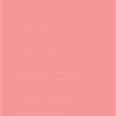
head_title_color= »{« type« :« color« ,« color1« :« rgba(255,
255, 255, 0.16)« ,« color2« :« #333« ,« direction« :« to
left« } » head_subtitle_color= »#ffffff »
head_title= »7″ head_title_fsize= »font-
size:143px;line-height:1em; »
head_title_fstyle= »font-family:inherit;font-
weight:500; » head_subtitle_fsize= »font-
size:18px; » head_subtitle_fstyle= »font-
family:inherit;font-weight:700; »
head_title_margins= »margin-top:0px;margin-
bottom:0px; » head_subtitle_margins= »margin-
top:-70px;margin-bottom:0px; »
head_link_enabled= »disabled »]UN MAX
D’ACCESSOIRES[/kswr_heading][kswr_heading
head_align= »center »
head_subtitle_color= »#fafafa »
head_title_fsize= »font-size:19px; »
head_title_fstyle= »font-family:inherit;font-
weight:inherit; » head_subtitle_fsize= »font-
size:15px;line-height:1.7em; »