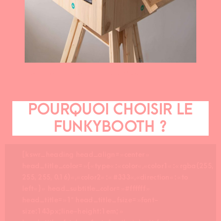
[/kswr_heading][/kswr_animationblock]
POURQUOI CHOISIR LE
FUNKYBOOTH ?
[kswr_heading head_align= »center »
head_title_color= »{« type« :« color« ,« color1« :« rgba(255,
255, 255, 0.16)« ,« color2« :« #333« ,« direction« :« to
left« } » head_subtitle_color= »#ffffff »
head_title= »1″ head_title_fsize= »font-
size:143px;line-height:1em; »