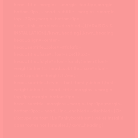
head_title_margins= »margin-top:0px;margin-
bottom:0px; » head_subtitle_margins= »margin-
top:-70px;margin-bottom:0px; »
head_link_enabled= »disabled »]LIVRAISON &
INSTALLATION[/kswr_heading][kswr_heading
head_align= »center »
head_subtitle_color= »#fafafa »
head_title_fsize= »font-size:19px; »
head_title_fstyle= »font-family:inherit;font-
weight:inherit; » head_subtitle_fsize= »font-
size:15px;line-height:1.7em; »
head_subtitle_fstyle= »font-family:inherit;font-
weight:inherit; » head_title_margins= »margin-
top:0px;margin-bottom:0px; »
head_subtitle_margins= »margin-top:0px;margin-
bottom:0px; » head_link_enabled= »disabled »]On
s’occupe de tout ! Le Funkybooth est livré et installé
dans toutes nos formules.[/kswr_heading]